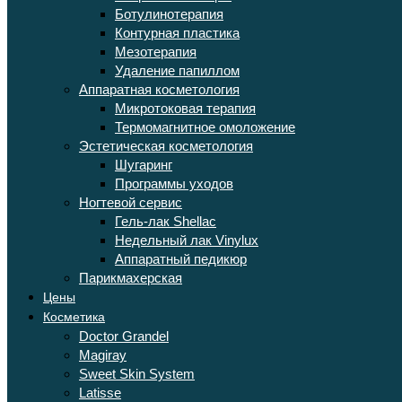
Ботулинотерапия
Контурная пластика
Мезотерапия
Удаление папиллом
Аппаратная косметология
Микротоковая терапия
Термомагнитное омоложение
Эстетическая косметология
Шугаринг
Программы уходов
Ногтевой сервис
Гель-лак Shellac
Недельный лак Vinylux
Аппаратный педикюр
Парикмахерская
Цены
Косметика
Doctor Grandel
Magiray
Sweet Skin System
Latisse