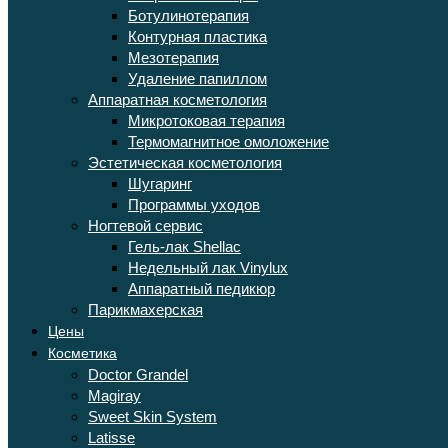
Ботулинотерапия
Контурная пластика
Мезотерапия
Удаление папиллом
Аппаратная косметология
Микротоковая терапия
Термомагнитное омоложение
Эстетическая косметология
Шугаринг
Программы уходов
Ногтевой сервис
Гель-лак Shellac
Недельный лак Vinylux
Аппаратный педикюр
Парикмахерская
Цены
Косметика
Doctor Grandel
Magiray
Sweet Skin System
Latisse