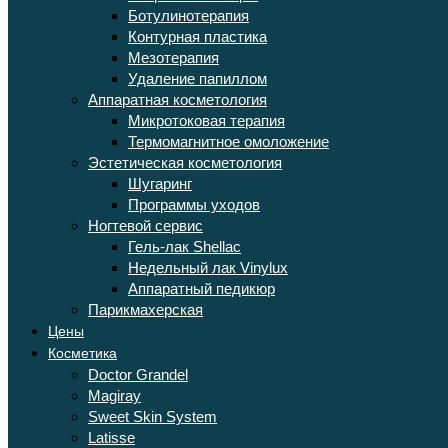
Ботулинотерапия
Контурная пластика
Мезотерапия
Удаление папиллом
Аппаратная косметология
Микротоковая терапия
Термомагнитное омоложение
Эстетическая косметология
Шугаринг
Программы уходов
Ногтевой сервис
Гель-лак Shellac
Недельный лак Vinylux
Аппаратный педикюр
Парикмахерская
Цены
Косметика
Doctor Grandel
Magiray
Sweet Skin System
Latisse