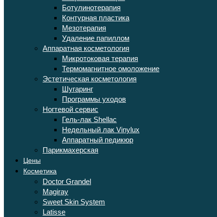
Ботулинотерапия
Контурная пластика
Мезотерапия
Удаление папиллом
Аппаратная косметология
Микротоковая терапия
Термомагнитное омоложение
Эстетическая косметология
Шугаринг
Программы уходов
Ногтевой сервис
Гель-лак Shellac
Недельный лак Vinylux
Аппаратный педикюр
Парикмахерская
Цены
Косметика
Doctor Grandel
Magiray
Sweet Skin System
Latisse