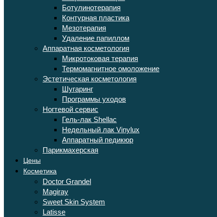
Ботулинотерапия
Контурная пластика
Мезотерапия
Удаление папиллом
Аппаратная косметология
Микротоковая терапия
Термомагнитное омоложение
Эстетическая косметология
Шугаринг
Программы уходов
Ногтевой сервис
Гель-лак Shellac
Недельный лак Vinylux
Аппаратный педикюр
Парикмахерская
Цены
Косметика
Doctor Grandel
Magiray
Sweet Skin System
Latisse