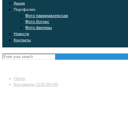
Акции
Портфолио
Фото парикмахерская
Фото ботокс
Фото филеры
Новости
Контакты
Home
Без-имени-1232-85×85