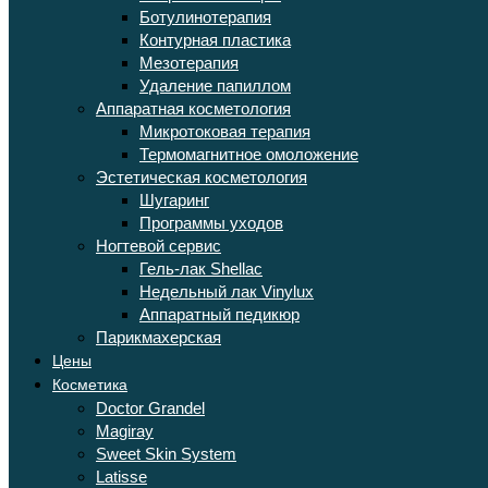
Ботулинотерапия
Контурная пластика
Мезотерапия
Удаление папиллом
Аппаратная косметология
Микротоковая терапия
Термомагнитное омоложение
Эстетическая косметология
Шугаринг
Программы уходов
Ногтевой сервис
Гель-лак Shellac
Недельный лак Vinylux
Аппаратный педикюр
Парикмахерская
Цены
Косметика
Doctor Grandel
Magiray
Sweet Skin System
Latisse