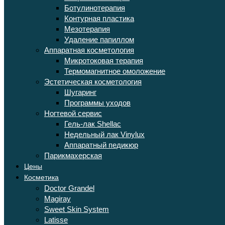
Ботулинотерапия
Контурная пластика
Мезотерапия
Удаление папиллом
Аппаратная косметология
Микротоковая терапия
Термомагнитное омоложение
Эстетическая косметология
Шугаринг
Программы уходов
Ногтевой сервис
Гель-лак Shellac
Недельный лак Vinylux
Аппаратный педикюр
Парикмахерская
Цены
Косметика
Doctor Grandel
Magiray
Sweet Skin System
Latisse