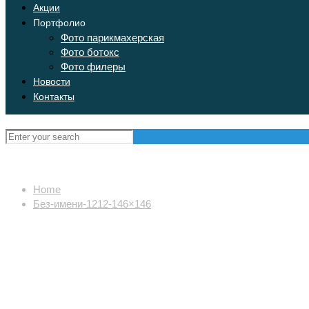
Акции
Портфолио
Фото парикмахерская
Фото ботокс
Фото филеры
Новости
Контакты
Home
Без-имени-1212-146×146