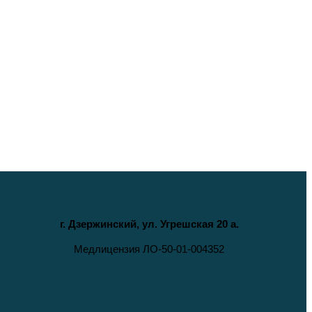
г. Дзержинский, ул. Угрешская 20 а.
Медлицензия ЛО-50-01-004352