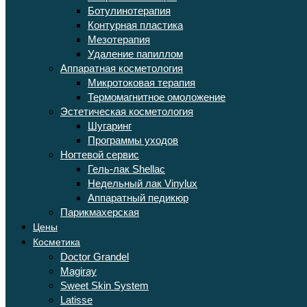
Ботулинотерапия
Контурная пластика
Мезотерапия
Удаление папиллом
Аппаратная косметология
Микротоковая терапия
Термомагнитное омоложение
Эстетическая косметология
Шугаринг
Программы уходов
Ногтевой сервис
Гель-лак Shellac
Недельный лак Vinylux
Аппаратный педикюр
Парикмахерская
Цены
Косметика
Doctor Grandel
Magiray
Sweet Skin System
Latisse