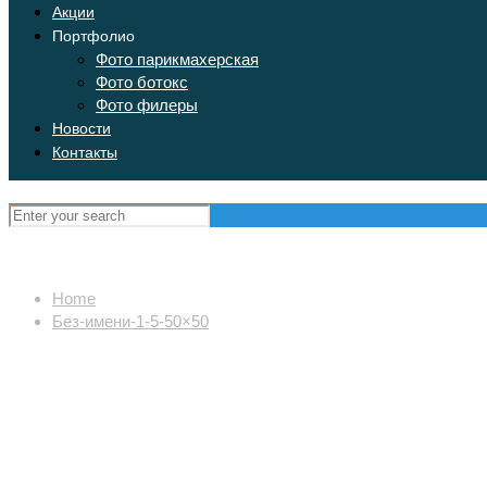
Акции
Портфолио
Фото парикмахерская
Фото ботокс
Фото филеры
Новости
Контакты
Home
Без-имени-1-5-50×50