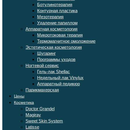
Ботулинотерапия
Контурная пластика
Мезотерапия
Удаление папиллом
Аппаратная косметология
Микротоковая терапия
Термомагнитное омоложение
Эстетическая косметология
Шугаринг
Программы уходов
Ногтевой сервис
Гель-лак Shellac
Недельный лак Vinylux
Аппаратный педикюр
Парикмахерская
Цены
Косметика
Doctor Grandel
Magiray
Sweet Skin System
Latisse