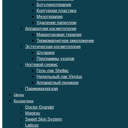
Ботулинотерапия
Контурная пластика
Мезотерапия
Удаление папиллом
Аппаратная косметология
Микротоковая терапия
Термомагнитное омоложение
Эстетическая косметология
Шугаринг
Программы уходов
Ногтевой сервис
Гель-лак Shellac
Недельный лак Vinylux
Аппаратный педикюр
Парикмахерская
Цены
Косметика
Doctor Grandel
Magiray
Sweet Skin System
Latisse