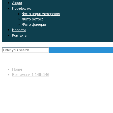
Акции
Портфолио
Фото парикмахерская
Фото ботокс
Фото филеры
Новости
Контакты
Home
Без-имени-1-146×146