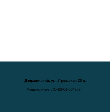
г. Дзержинский, ул. Угрешская 20 а.
Медлицензия ЛО-50-01-004352