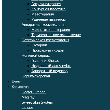
Ботулинотерапия
Контурная пластика
Мезотерапия
Удаление папиллом
Аппаратная косметология
Микротоковая терапия
Термомагнитное омоложение
Эстетическая косметология
Шугаринг
Программы уходов
Ногтевой сервис
Гель-лак Shellac
Недельный лак Vinylux
Аппаратный педикюр
Парикмахерская
Цены
Косметика
Doctor Grandel
Magiray
Sweet Skin System
Latisse