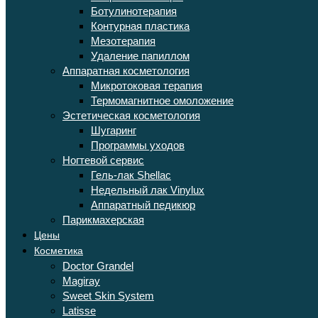
Ботулинотерапия
Контурная пластика
Мезотерапия
Удаление папиллом
Аппаратная косметология
Микротоковая терапия
Термомагнитное омоложение
Эстетическая косметология
Шугаринг
Программы уходов
Ногтевой сервис
Гель-лак Shellac
Недельный лак Vinylux
Аппаратный педикюр
Парикмахерская
Цены
Косметика
Doctor Grandel
Magiray
Sweet Skin System
Latisse