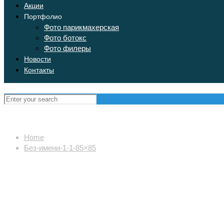
Акции
Портфолио
Фото парикмахерская
Фото ботокс
Фото филеры
Новости
Контакты
Home
Без-имени-1-1-85×85