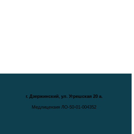
г. Дзержинский, ул. Угрешская 20 а.
Медлицензия ЛО-50-01-004352