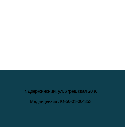
г. Дзержинский, ул. Угрешская 20 а.
Медлицензия ЛО-50-01-004352