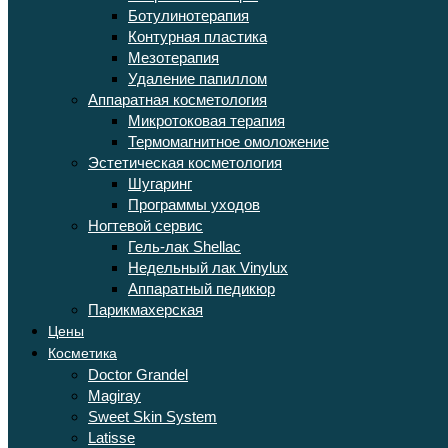
Ботулинотерапия
Контурная пластика
Мезотерапия
Удаление папиллом
Аппаратная косметология
Микротоковая терапия
Термомагнитное омоложение
Эстетическая косметология
Шугаринг
Программы уходов
Ногтевой сервис
Гель-лак Shellac
Недельный лак Vinylux
Аппаратный педикюр
Парикмахерская
Цены
Косметика
Doctor Grandel
Magiray
Sweet Skin System
Latisse