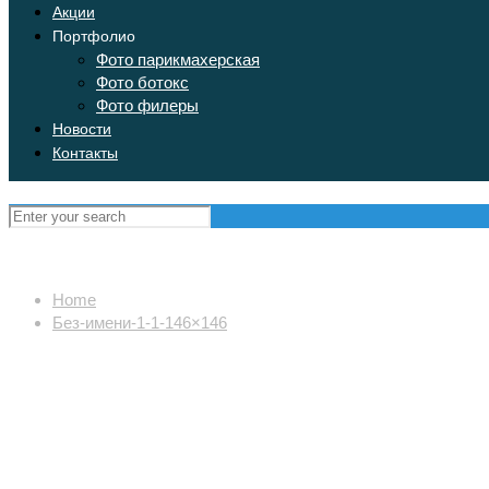
Акции
Портфолио
Фото парикмахерская
Фото ботокс
Фото филеры
Новости
Контакты
Home
Без-имени-1-1-146×146