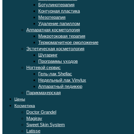
Ботулинотерапия
Контурная пластика
Мезотерапия
Удаление папиллом
Аппаратная косметология
Микротоковая терапия
Термомагнитное омоложение
Эстетическая косметология
Шугаринг
Программы уходов
Ногтевой сервис
Гель-лак Shellac
Недельный лак Vinylux
Аппаратный педикюр
Парикмахерская
Цены
Косметика
Doctor Grandel
Magiray
Sweet Skin System
Latisse