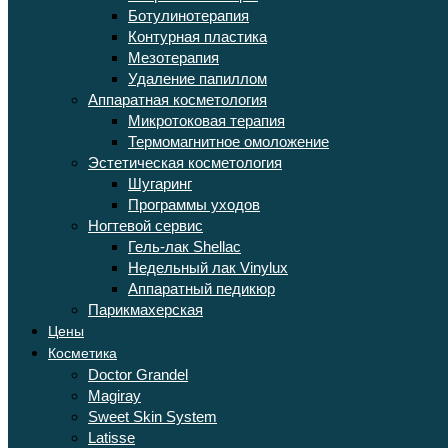
Ботулинотерапия
Контурная пластика
Мезотерапия
Удаление папиллом
Аппаратная косметология
Микротоковая терапия
Термомагнитное омоложение
Эстетическая косметология
Шугаринг
Программы уходов
Ногтевой сервис
Гель-лак Shellac
Недельный лак Vinylux
Аппаратный педикюр
Парикмахерская
Цены
Косметика
Doctor Grandel
Magiray
Sweet Skin System
Latisse