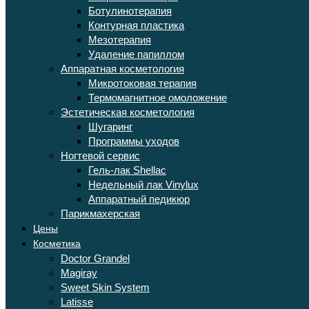
Ботулинотерапия
Контурная пластика
Мезотерапия
Удаление папиллом
Аппаратная косметология
Микротоковая терапия
Термомагнитное омоложение
Эстетическая косметология
Шугаринг
Программы уходов
Ногтевой сервис
Гель-лак Shellac
Недельный лак Vinylux
Аппаратный педикюр
Парикмахерская
Цены
Косметика
Doctor Grandel
Magiray
Sweet Skin System
Latisse