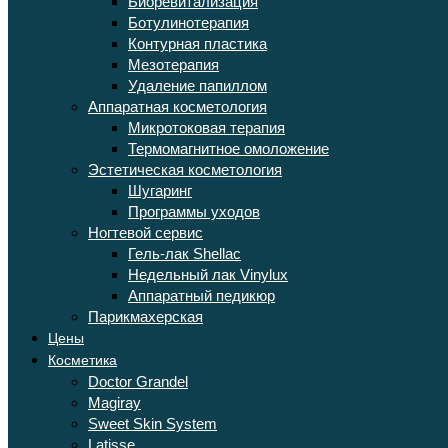
Биоревитализация
Ботулинотерапия
Контурная пластика
Мезотерапия
Удаление папиллом
Аппаратная косметология
Микротоковая терапия
Термомагнитное омоложение
Эстетическая косметология
Шугаринг
Программы уходов
Ногтевой сервис
Гель-лак Shellac
Недельный лак Vinylux
Аппаратный педикюр
Парикмахерская
Цены
Косметика
Doctor Grandel
Magiray
Sweet Skin System
Latisse