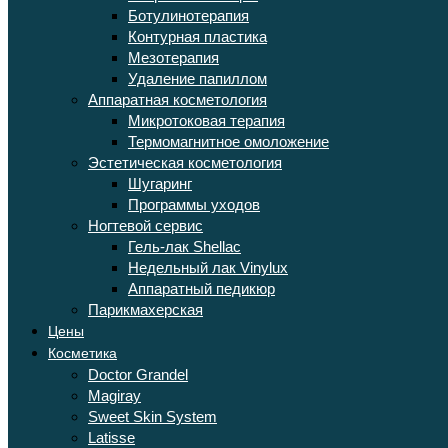
Ботулинотерапия
Контурная пластика
Мезотерапия
Удаление папиллом
Аппаратная косметология
Микротоковая терапия
Термомагнитное омоложение
Эстетическая косметология
Шугаринг
Программы уходов
Ногтевой сервис
Гель-лак Shellac
Недельный лак Vinylux
Аппаратный педикюр
Парикмахерская
Цены
Косметика
Doctor Grandel
Magiray
Sweet Skin System
Latisse