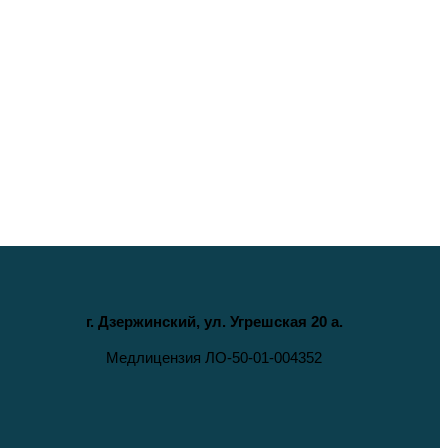
г. Дзержинский, ул. Угрешская 20 а.
Медлицензия ЛО-50-01-004352