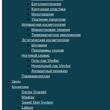
Ботулинотерапия
Контурная пластика
Мезотерапия
Удаление папиллом
Аппаратная косметология
Микротоковая терапия
Термомагнитное омоложение
Эстетическая косметология
Шугаринг
Программы уходов
Ногтевой сервис
Гель-лак Shellac
Недельный лак Vinylux
Аппаратный педикюр
Парикмахерская
Цены
Косметика
Doctor Grandel
Magiray
Sweet Skin System
Latisse